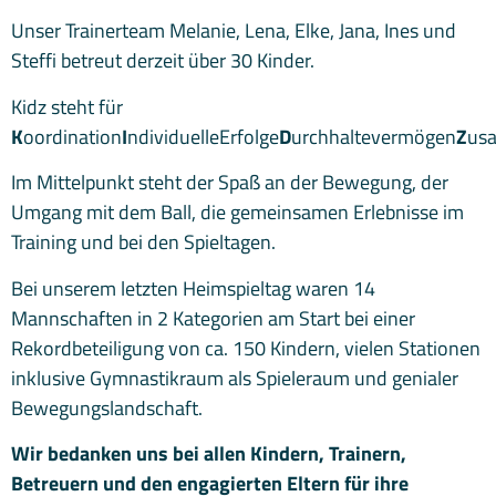
Unser Trainerteam Melanie, Lena, Elke, Jana, Ines und
Steffi betreut derzeit über 30 Kinder.
Kidz steht für
K
oordination
I
ndividuelleErfolge
D
urchhaltevermögen
Z
us
Im Mittelpunkt steht der Spaß an der Bewegung, der
Umgang mit dem Ball, die gemeinsamen Erlebnisse im
Training und bei den Spieltagen.
Bei unserem letzten Heimspieltag waren 14
Mannschaften in 2 Kategorien am Start bei einer
Rekordbeteiligung von ca. 150 Kindern, vielen Stationen
inklusive Gymnastikraum als Spieleraum und genialer
Bewegungslandschaft.
Wir bedanken uns bei allen Kindern, Trainern,
Betreuern und den engagierten Eltern für ihre