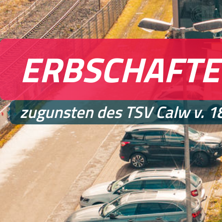
ERBSCHAFT
zugunsten des TSV Calw v. 18