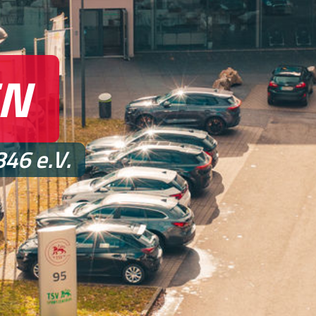
EN
46 e.V.