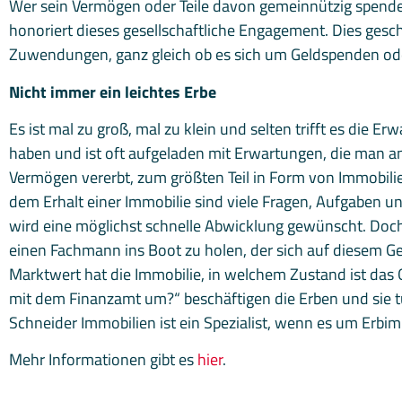
Wer sein Vermögen oder Teile davon gemeinnützig spendet 
honoriert dieses gesellschaftliche Engagement. Dies gesc
Zuwendungen, ganz gleich ob es sich um Geldspenden o
Nicht immer ein leichtes Erbe
Es ist mal zu groß, mal zu klein und selten trifft es die
haben und ist oft aufgeladen mit Erwartungen, die man an 
Vermögen vererbt, zum größten Teil in Form von Immobilie
dem Erhalt einer Immobilie sind viele Fragen, Aufgaben
wird eine möglichst schnelle Abwicklung gewünscht. Doch 
einen Fachmann ins Boot zu holen, der sich auf diesem G
Marktwert hat die Immobilie, in welchem Zustand ist das O
mit dem Finanzamt um?“ beschäftigen die Erben und sie t
Schneider Immobilien ist ein Spezialist, wenn es um Erbim
Mehr Informationen gibt es
hier
.