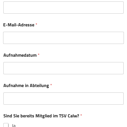
*
E-Mail-Adresse
*
K
o
n
t
o
i
Aufnahmedatum
*
n
h
a
b
e
r
Aufnahme in Abteilung
*
Sind Sie bereits Mitglied im TSV Calw?
*
Ja